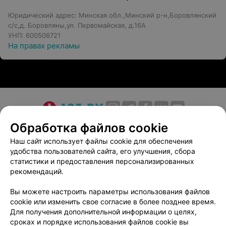
Юридический адрес: Минская обл.,Минский р-н,Боровлянский
с/с,д. Боровляны,ул. Первомайская, д.16А
УНП: 600506721
На правах рекламы
О проекте
Новости проекта
Размещение рекламы
Обработка файлов cookie
Медицинский маркетинг
Публичный договор
Наш сайт использует файлы cookie для обеспечения
удобства пользователей сайта, его улучшения, сбора
Пользовательское соглашение
Способы оплаты
статистики и предоставления персонализированных
Вакансии
Партнеры
рекомендаций.
Написать руководителю 103.by
Вы можете настроить параметры использования файлов
Написать в поддержку
cookie или изменить свое согласие в более позднее время.
Персональные настройки cookie
Для получения дополнительной информации о целях,
сроках и порядке использования файлов cookie вы
Обработка персональных данных